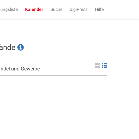
tungsliste
Kalender
Suche
digiPress
Hilfe
tände
andel und Gewerbe