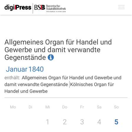
Toggl
navig
Allgemeines Organ für Handel und
Gewerbe und damit verwandte
Gegenstände
Januar
1840
enthält:
Allgemeines Organ für Handel und Gewerbe und
damit verwandte Gegenstände
Kölnisches Organ für
Handel und Gewerbe
Mo
Di
Mi
Do
Fr
Sa
So
1
2
3
4
5