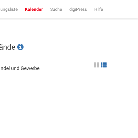
tungsliste
Kalender
Suche
digiPress
Hilfe
tände
andel und Gewerbe