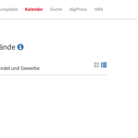
tungsliste
Kalender
Suche
digiPress
Hilfe
tände
andel und Gewerbe