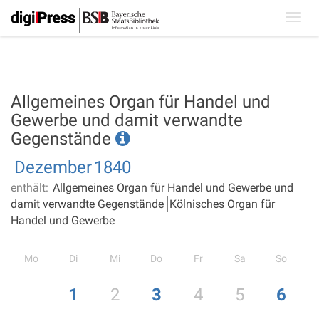
Toggl
navig
Allgemeines Organ für Handel und
Gewerbe und damit verwandte
Gegenstände
Dezember
1840
enthält:
Allgemeines Organ für Handel und Gewerbe und
damit verwandte Gegenstände
Kölnisches Organ für
Handel und Gewerbe
Mo
Di
Mi
Do
Fr
Sa
So
1
2
3
4
5
6