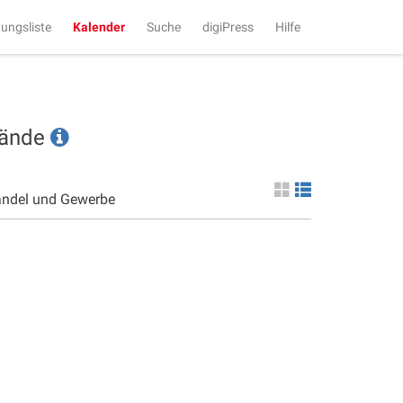
tungsliste
Kalender
Suche
digiPress
Hilfe
tände
andel und Gewerbe