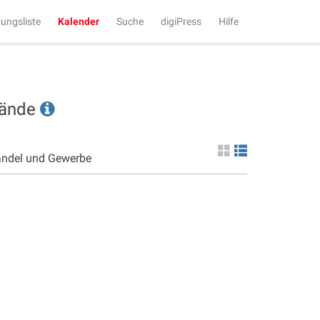
tungsliste
Kalender
Suche
digiPress
Hilfe
tände
andel und Gewerbe