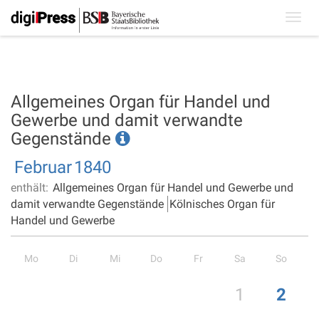
Toggl
navig
Allgemeines Organ für Handel und
Gewerbe und damit verwandte
Gegenstände
Februar
1840
enthält:
Allgemeines Organ für Handel und Gewerbe und
damit verwandte Gegenstände
Kölnisches Organ für
Handel und Gewerbe
Mo
Di
Mi
Do
Fr
Sa
So
1
2