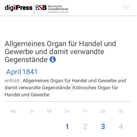
Toggl
navig
Allgemeines Organ für Handel und
Gewerbe und damit verwandte
Gegenstände
April
1841
enthält:
Allgemeines Organ für Handel und Gewerbe und
damit verwandte Gegenstände
Kölnisches Organ für
Handel und Gewerbe
Mo
Di
Mi
Do
Fr
Sa
So
1
2
3
4