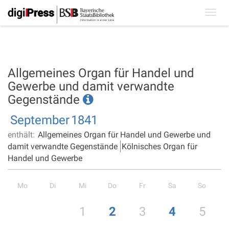
Toggl
navig
Allgemeines Organ für Handel und
Gewerbe und damit verwandte
Gegenstände
September
1841
enthält:
Allgemeines Organ für Handel und Gewerbe und
damit verwandte Gegenstände
Kölnisches Organ für
Handel und Gewerbe
Mo
Di
Mi
Do
Fr
Sa
So
1
2
3
4
5