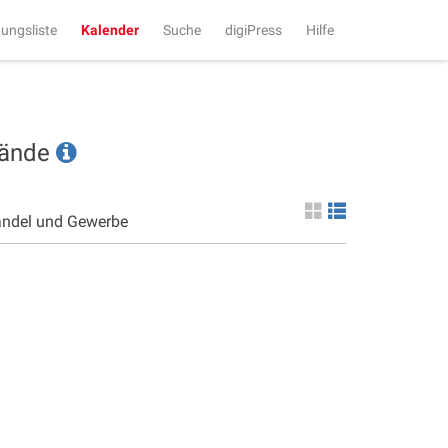
tungsliste
Kalender
Suche
digiPress
Hilfe
tände
andel und Gewerbe