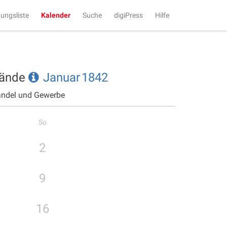
tungsliste
Kalender
Suche
digiPress
Hilfe
tände
Januar
1842
andel und Gewerbe
So
2
9
16