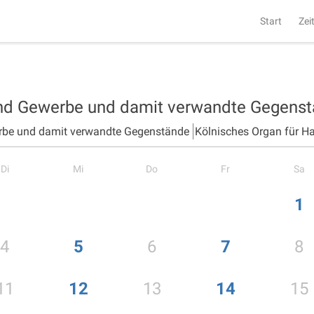
Start
Zei
und Gewerbe und damit verwandte Gegens
rbe und damit verwandte Gegenstände
Kölnisches Organ für H
Di
Mi
Do
Fr
Sa
1
4
5
6
7
8
11
12
13
14
15