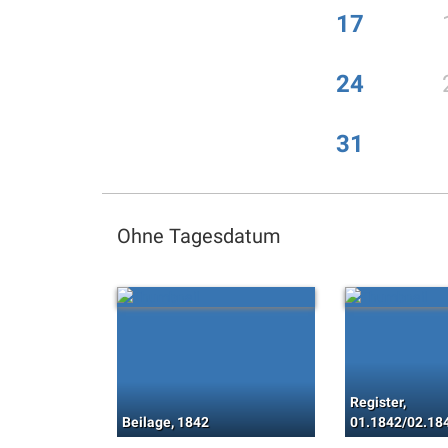
17
24
31
Ohne Tagesdatum
Register,
Beilage, 1842