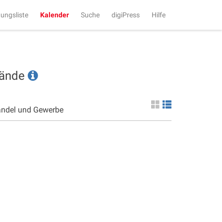
tungsliste
Kalender
Suche
digiPress
Hilfe
tände
andel und Gewerbe