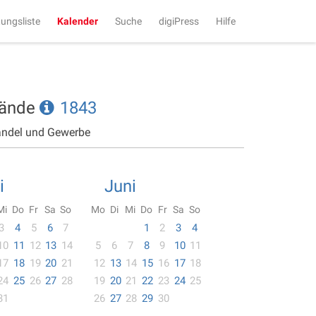
tungsliste
Kalender
Suche
digiPress
Hilfe
tände
1843
andel und Gewerbe
i
Juni
Mi
Do
Fr
Sa
So
Mo
Di
Mi
Do
Fr
Sa
So
3
4
5
6
7
1
2
3
4
10
11
12
13
14
5
6
7
8
9
10
11
17
18
19
20
21
12
13
14
15
16
17
18
24
25
26
27
28
19
20
21
22
23
24
25
31
26
27
28
29
30