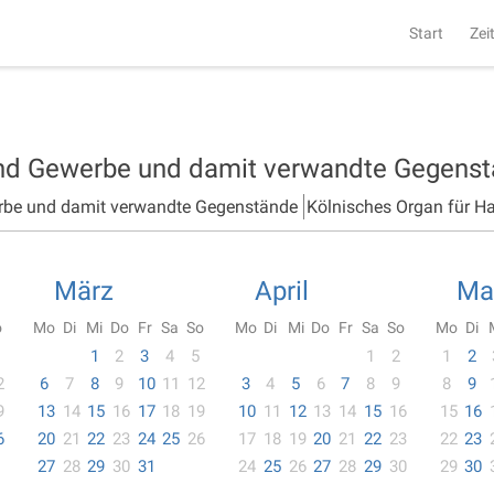
Start
Zei
und Gewerbe und damit verwandte Gegens
rbe und damit verwandte Gegenstände
Kölnisches Organ für H
März
April
Ma
o
Mo
Di
Mi
Do
Fr
Sa
So
Mo
Di
Mi
Do
Fr
Sa
So
Mo
Di
1
2
3
4
5
1
2
1
2
2
6
7
8
9
10
11
12
3
4
5
6
7
8
9
8
9
9
13
14
15
16
17
18
19
10
11
12
13
14
15
16
15
16
6
20
21
22
23
24
25
26
17
18
19
20
21
22
23
22
23
27
28
29
30
31
24
25
26
27
28
29
30
29
30