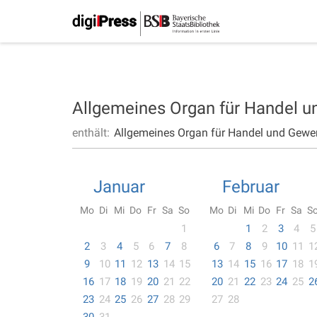
Allgemeines Organ für Handel 
enthält:
Allgemeines Organ für Handel und Gewe
Januar
Februar
Mo
Di
Mi
Do
Fr
Sa
So
Mo
Di
Mi
Do
Fr
Sa
S
1
1
2
3
4
5
2
3
4
5
6
7
8
6
7
8
9
10
11
1
9
10
11
12
13
14
15
13
14
15
16
17
18
1
16
17
18
19
20
21
22
20
21
22
23
24
25
2
23
24
25
26
27
28
29
27
28