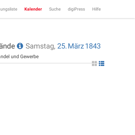
tungsliste
Kalender
Suche
digiPress
Hilfe
tände
Samstag,
25.
März
1843
andel und Gewerbe