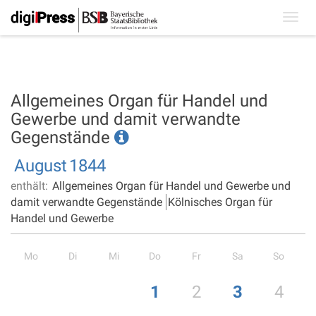
Toggl
navig
Allgemeines Organ für Handel und
Gewerbe und damit verwandte
Gegenstände
August
1844
enthält:
Allgemeines Organ für Handel und Gewerbe und
damit verwandte Gegenstände
Kölnisches Organ für
Handel und Gewerbe
Mo
Di
Mi
Do
Fr
Sa
So
1
2
3
4