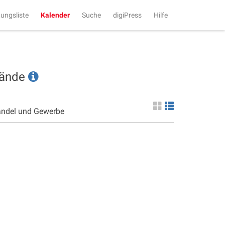
tungsliste
Kalender
Suche
digiPress
Hilfe
tände
andel und Gewerbe