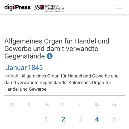
Toggl
navig
Allgemeines Organ für Handel und
Gewerbe und damit verwandte
Gegenstände
Januar
1845
enthält:
Allgemeines Organ für Handel und Gewerbe und
damit verwandte Gegenstände
Kölnisches Organ für
Handel und Gewerbe
Mo
Di
Mi
Do
Fr
Sa
So
1
2
3
4
5