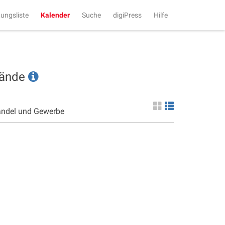
tungsliste
Kalender
Suche
digiPress
Hilfe
tände
andel und Gewerbe