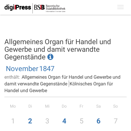
Toggl
navig
Allgemeines Organ für Handel und
Gewerbe und damit verwandte
Gegenstände
November
1847
enthält:
Allgemeines Organ für Handel und Gewerbe und
damit verwandte Gegenstände
Kölnisches Organ für
Handel und Gewerbe
Mo
Di
Mi
Do
Fr
Sa
So
1
2
3
4
5
6
7