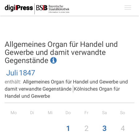
Toggl
navig
Allgemeines Organ für Handel und
Gewerbe und damit verwandte
Gegenstände
Juli
1847
enthält:
Allgemeines Organ für Handel und Gewerbe und
damit verwandte Gegenstände
Kölnisches Organ für
Handel und Gewerbe
Mo
Di
Mi
Do
Fr
Sa
So
1
2
3
4