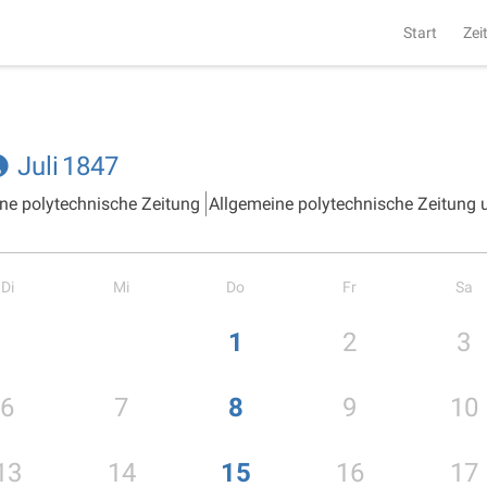
Start
Zei
Juli
1847
ne polytechnische Zeitung
Allgemeine polytechnische Zeitung
Di
Mi
Do
Fr
Sa
1
2
3
6
7
8
9
10
13
14
15
16
17