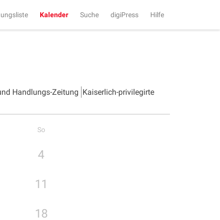
tungsliste
Kalender
Suche
digiPress
Hilfe
 und Handlungs-Zeitung
Kaiserlich-privilegirte
So
4
11
18