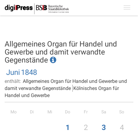
Toggl
navig
Allgemeines Organ für Handel und
Gewerbe und damit verwandte
Gegenstände
Juni
1848
enthält:
Allgemeines Organ für Handel und Gewerbe und
damit verwandte Gegenstände
Kölnisches Organ für
Handel und Gewerbe
Mo
Di
Mi
Do
Fr
Sa
So
1
2
3
4