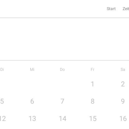
Start
Zei
Di
Mi
Do
Fr
Sa
1
2
5
6
7
8
9
12
13
14
15
16