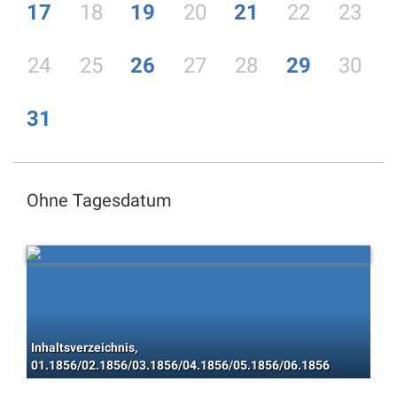
17
18
19
20
21
22
23
24
25
26
27
28
29
30
31
Ohne Tagesdatum
Inhaltsverzeichnis,
01.1856/02.1856/03.1856/04.1856/05.1856/06.1856