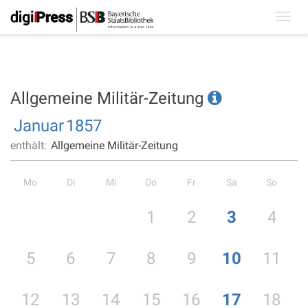
Toggl
navig
Allgemeine Militär-Zeitung
Januar
1857
enthält:
Allgemeine Militär-Zeitung
Mo
Di
Mi
Do
Fr
Sa
So
1
2
3
4
5
6
7
8
9
10
11
12
13
14
15
16
17
18