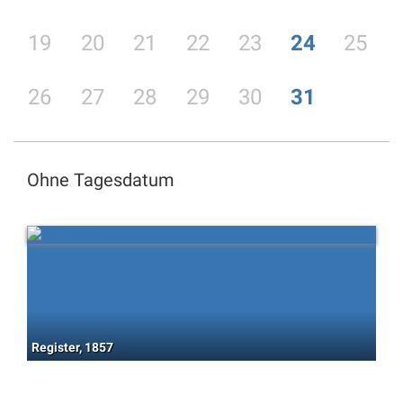
19
20
21
22
23
24
25
26
27
28
29
30
31
Ohne Tagesdatum
Register, 1857