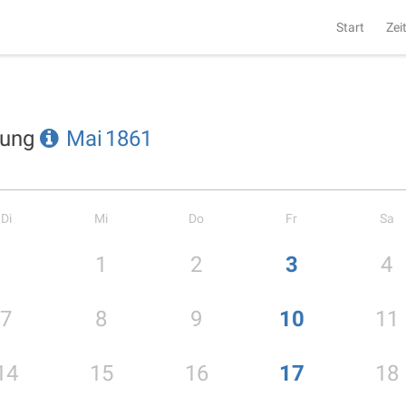
Start
Zei
tung
Mai
1861
Di
Mi
Do
Fr
Sa
1
2
3
4
7
8
9
10
11
14
15
16
17
18