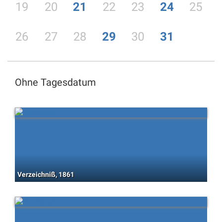
19
20
21
22
23
24
25
26
27
28
29
30
31
Ohne Tagesdatum
Verzeichniß, 1861