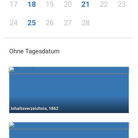
17
18
19
20
21
22
23
24
25
26
27
28
Ohne Tagesdatum
Inhaltsverzeichnis, 1862