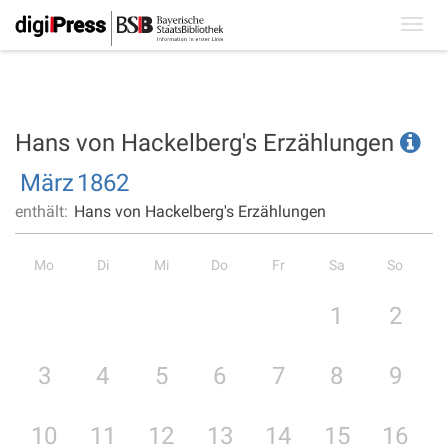
Toggl
navig
Hans von Hackelberg's Erzählungen
März
1862
enthält:
Hans von Hackelberg's Erzählungen
Mo
Di
Mi
Do
Fr
Sa
So
1
2
3
4
5
6
7
8
9
10
11
12
13
14
15
16