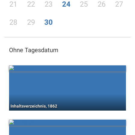
21
22
23
24
25
26
27
28
29
30
Ohne Tagesdatum
Inhaltsverzeichnis, 1862