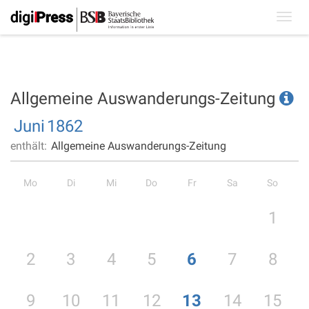
Toggl
navig
Allgemeine Auswanderungs-Zeitung
Juni
1862
enthält:
Allgemeine Auswanderungs-Zeitung
Mo
Di
Mi
Do
Fr
Sa
So
1
2
3
4
5
6
7
8
9
10
11
12
13
14
15