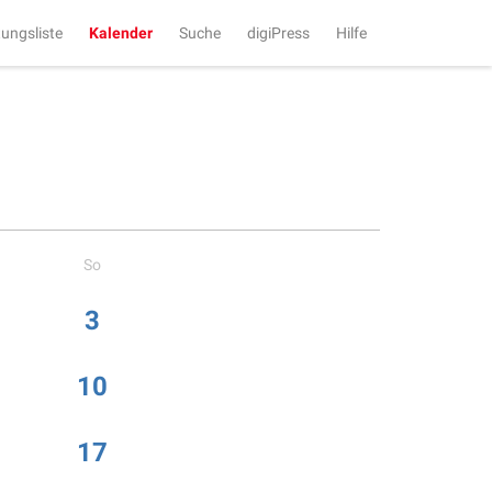
tungsliste
Kalender
Suche
digiPress
Hilfe
So
3
10
17