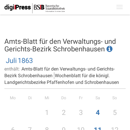
Toggl
navig
Amts-Blatt für den Verwaltungs- und
Gerichts-Bezirk Schrobenhausen
Juli
1863
enthält:
Amts-Blatt für den Verwaltungs- und Gerichts-
Bezirk Schrobenhausen
Wochenblatt für die königl.
Landgerichtsbezirke Pfaffenhofen und Schrobenhausen
Mo
Di
Mi
Do
Fr
Sa
So
1
2
3
4
5