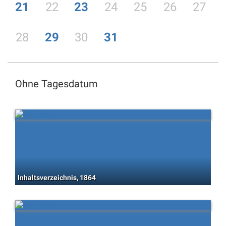
21
22
23
24
25
26
27
28
29
30
31
Ohne Tagesdatum
Inhaltsverzeichnis, 1864