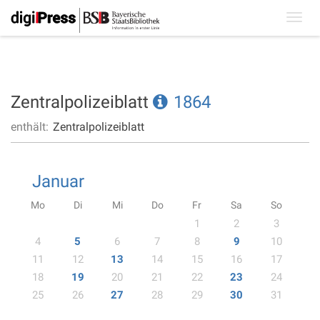
Toggl
navig
Zentralpolizeiblatt
1864
enthält:
Zentralpolizeiblatt
Januar
Mo
Di
Mi
Do
Fr
Sa
So
1
2
3
4
5
6
7
8
9
10
11
12
13
14
15
16
17
18
19
20
21
22
23
24
25
26
27
28
29
30
31