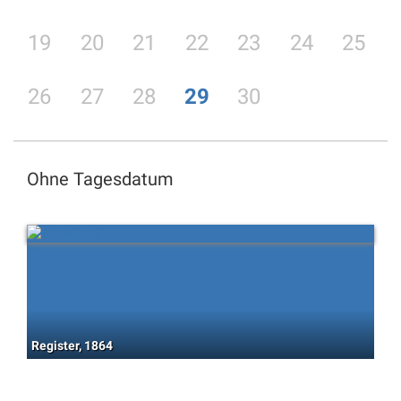
19
20
21
22
23
24
25
26
27
28
29
30
Ohne Tagesdatum
Register, 1864