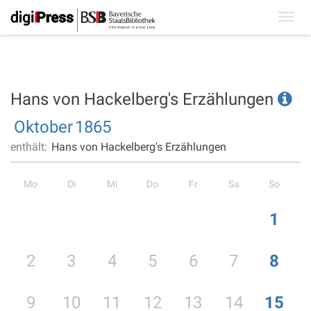
Toggl
navig
Hans von Hackelberg's Erzählungen
Oktober
1865
enthält:
Hans von Hackelberg's Erzählungen
Mo
Di
Mi
Do
Fr
Sa
So
1
2
3
4
5
6
7
8
9
10
11
12
13
14
15