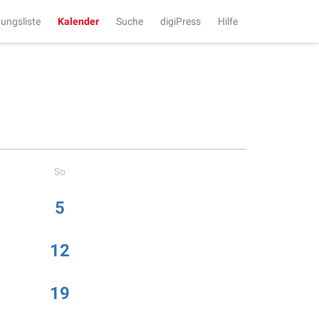
tungsliste
Kalender
Suche
digiPress
Hilfe
So
5
12
19