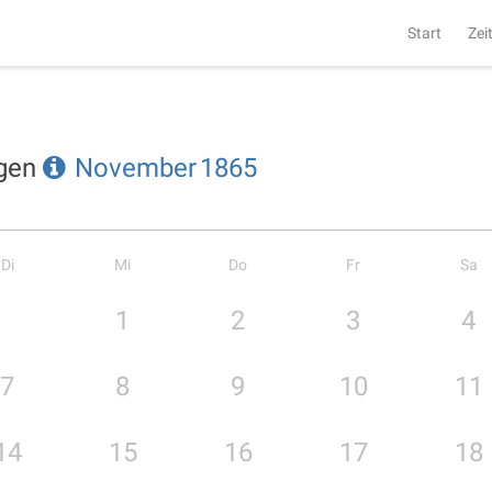
Start
Zei
ngen
November
1865
Di
Mi
Do
Fr
Sa
1
2
3
4
7
8
9
10
11
14
15
16
17
18