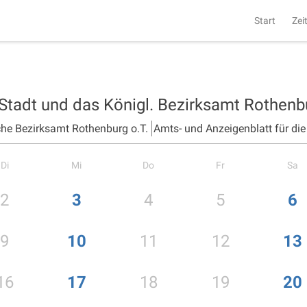
Start
Zei
 Stadt und das Königl. Bezirksamt Rothen
che Bezirksamt Rothenburg o.T.
Amts- und Anzeigenblatt für di
Di
Mi
Do
Fr
Sa
2
3
4
5
6
9
10
11
12
13
16
17
18
19
20