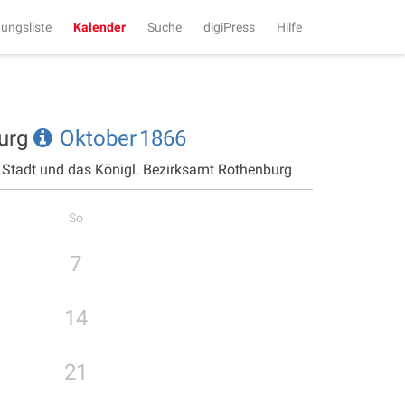
tungsliste
Kalender
Suche
digiPress
Hilfe
burg
Oktober
1866
e Stadt und das Königl. Bezirksamt Rothenburg
So
7
14
21