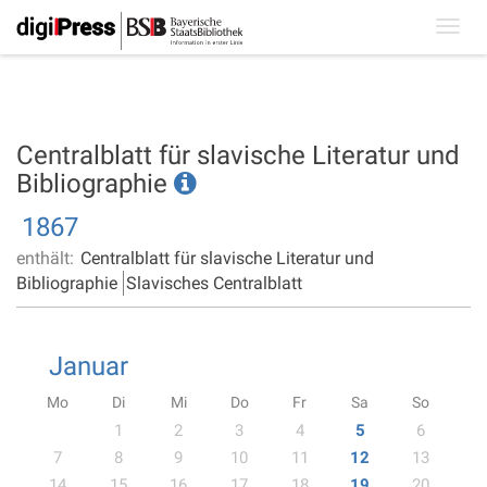
Toggl
navig
Centralblatt für slavische Literatur und
Bibliographie
1867
enthält:
Centralblatt für slavische Literatur und
Bibliographie
Slavisches Centralblatt
Januar
Mo
Di
Mi
Do
Fr
Sa
So
1
2
3
4
5
6
7
8
9
10
11
12
13
14
15
16
17
18
19
20