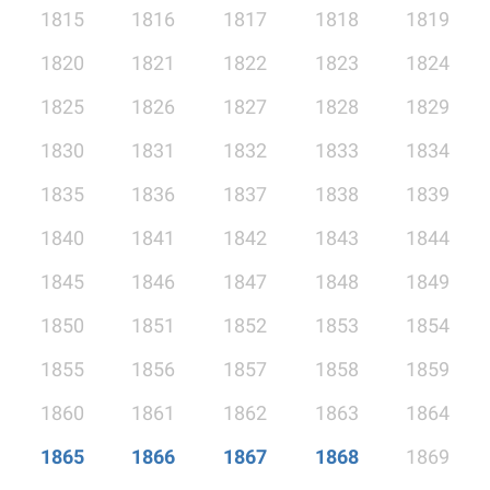
1815
1816
1817
1818
1819
1820
1821
1822
1823
1824
1825
1826
1827
1828
1829
1830
1831
1832
1833
1834
1835
1836
1837
1838
1839
1840
1841
1842
1843
1844
1845
1846
1847
1848
1849
1850
1851
1852
1853
1854
1855
1856
1857
1858
1859
1860
1861
1862
1863
1864
1865
1866
1867
1868
1869