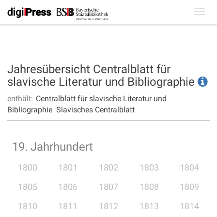
Toggl
navig
Jahresübersicht Centralblatt für
slavische Literatur und Bibliographie
enthält:
Centralblatt für slavische Literatur und
Bibliographie
Slavisches Centralblatt
19. Jahrhundert
1800
1801
1802
1803
1804
1805
1806
1807
1808
1809
1810
1811
1812
1813
1814