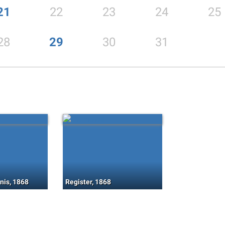
21
22
23
24
25
28
29
30
31
nis, 1868
Register, 1868