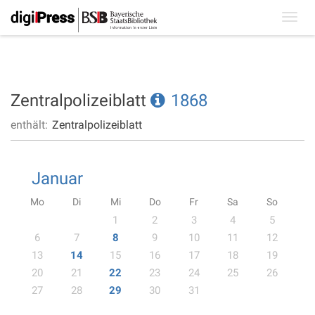
Toggl
navig
Zentralpolizeiblatt
1868
enthält:
Zentralpolizeiblatt
Januar
Mo
Di
Mi
Do
Fr
Sa
So
1
2
3
4
5
6
7
8
9
10
11
12
13
14
15
16
17
18
19
20
21
22
23
24
25
26
27
28
29
30
31