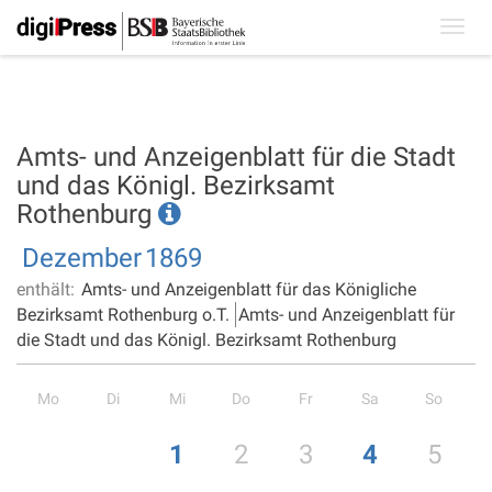
Toggl
navig
Amts- und Anzeigenblatt für die Stadt
und das Königl. Bezirksamt
Rothenburg
Dezember
1869
enthält:
Amts- und Anzeigenblatt für das Königliche
Bezirksamt Rothenburg o.T.
Amts- und Anzeigenblatt für
die Stadt und das Königl. Bezirksamt Rothenburg
Mo
Di
Mi
Do
Fr
Sa
So
1
2
3
4
5