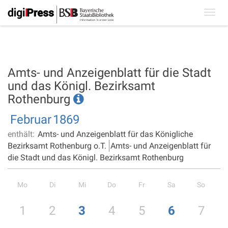
Toggl
navig
Amts- und Anzeigenblatt für die Stadt
und das Königl. Bezirksamt
Rothenburg
Februar
1869
enthält:
Amts- und Anzeigenblatt für das Königliche
Bezirksamt Rothenburg o.T.
Amts- und Anzeigenblatt für
die Stadt und das Königl. Bezirksamt Rothenburg
Mo
Di
Mi
Do
Fr
Sa
So
1
2
3
4
5
6
7