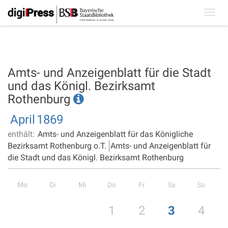
Toggl
navig
Amts- und Anzeigenblatt für die Stadt
und das Königl. Bezirksamt
Rothenburg
April
1869
enthält:
Amts- und Anzeigenblatt für das Königliche
Bezirksamt Rothenburg o.T.
Amts- und Anzeigenblatt für
die Stadt und das Königl. Bezirksamt Rothenburg
Mo
Di
Mi
Do
Fr
Sa
So
1
2
3
4