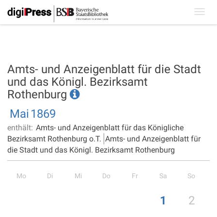
Toggl
navig
Amts- und Anzeigenblatt für die Stadt
und das Königl. Bezirksamt
Rothenburg
Mai
1869
enthält:
Amts- und Anzeigenblatt für das Königliche
Bezirksamt Rothenburg o.T.
Amts- und Anzeigenblatt für
die Stadt und das Königl. Bezirksamt Rothenburg
Mo
Di
Mi
Do
Fr
Sa
So
1
2