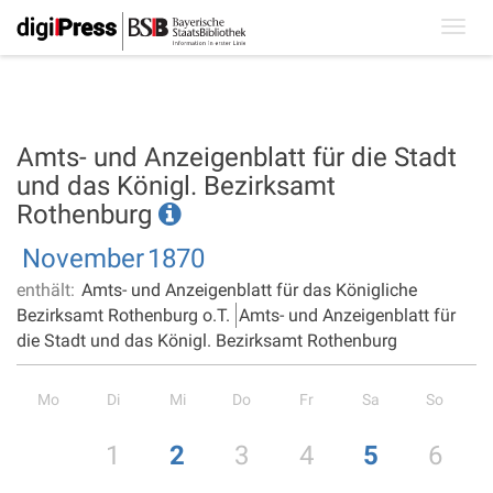
Toggl
navig
Amts- und Anzeigenblatt für die Stadt
und das Königl. Bezirksamt
Rothenburg
November
1870
enthält:
Amts- und Anzeigenblatt für das Königliche
Bezirksamt Rothenburg o.T.
Amts- und Anzeigenblatt für
die Stadt und das Königl. Bezirksamt Rothenburg
Mo
Di
Mi
Do
Fr
Sa
So
1
2
3
4
5
6