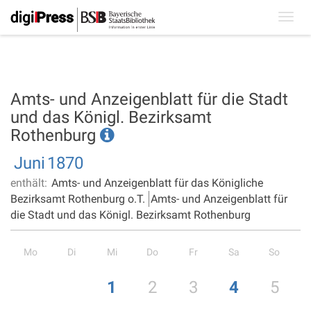
Toggl
navig
Amts- und Anzeigenblatt für die Stadt
und das Königl. Bezirksamt
Rothenburg
Juni
1870
enthält:
Amts- und Anzeigenblatt für das Königliche
Bezirksamt Rothenburg o.T.
Amts- und Anzeigenblatt für
die Stadt und das Königl. Bezirksamt Rothenburg
Mo
Di
Mi
Do
Fr
Sa
So
1
2
3
4
5